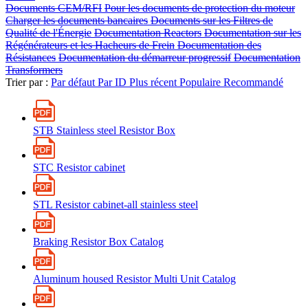
Documents CEM/RFI
Pour les documents de protection du moteur
Charger les documents bancaires
Documents sur les Filtres de
Qualité de l'Énergie
Documentation Reactors
Documentation sur les
Régénérateurs et les Hacheurs de Frein
Documentation des
Résistances
Documentation du démarreur progressif
Documentation
Transformers
Trier par :
Par défaut
Par ID
Plus récent
Populaire
Recommandé
STB Stainless steel Resistor Box
STC Resistor cabinet
STL Resistor cabinet-all stainless steel
Braking Resistor Box Catalog
Aluminum housed Resistor Multi Unit Catalog