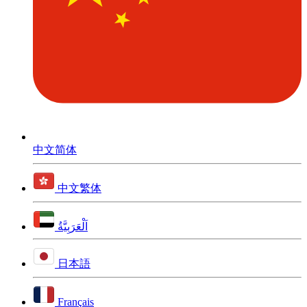
中文简体
中文繁体
اَلْعَرَبِيَّةُ
日本語
Français