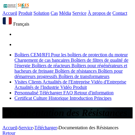
Accueil
Produit
Solution
Cas
Média
Service
À propos de
Contact
Français
Boîtiers CEM/RFI
Pour les boîtiers de protection du moteur
Chargement de cas bancaires
Boîtiers de filtres de qualité de
l'énergie
Boîtiers de réacteurs
Boîtiers pour régénérateurs et
hacheurs de freinage
Boîtiers de résistances
Boîtiers pour
démarreurs progressifs
Boîtiers de transformateurs
Visites Clients
Actualités de l'Entreprise
Vidéo d'Entreprise
Actualités de l'Industrie
Vidéo Produit
Personnalisé
Télécharger
FAQ
Retour d'information
Certificat
Culture
Historique
Introduction
Principes
Documentation des Résistances
Accueil
›
Service
›
Télécharger
›
Documentation des Résistances
Retour