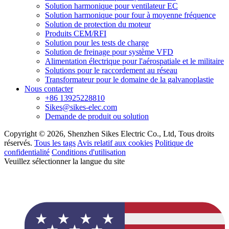
Solution harmonique pour ventilateur EC
Solution harmonique pour four à moyenne fréquence
Solution de protection du moteur
Produits CEM/RFI
Solution pour les tests de charge
Solution de freinage pour système VFD
Alimentation électrique pour l'aérospatiale et le militaire
Solutions pour le raccordement au réseau
Transformateur pour le domaine de la galvanoplastie
Nous contacter
+86 13925228810
Sikes@sikes-elec.com
Demande de produit ou solution
Copyright © 2026, Shenzhen Sikes Electric Co., Ltd, Tous droits
réservés.
Tous les tags
Avis relatif aux cookies
Politique de
confidentialité
Conditions d'utilisation
Veuillez sélectionner la langue du site