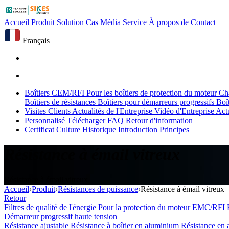
Accueil
Produit
Solution
Cas
Média
Service
À propos de
Contact
Français
Boîtiers CEM/RFI
Pour les boîtiers de protection du moteur
Ch
Boîtiers de résistances
Boîtiers pour démarreurs progressifs
Boî
Visites Clients
Actualités de l'Entreprise
Vidéo d'Entreprise
Actu
Personnalisé
Télécharger
FAQ
Retour d'information
Certificat
Culture
Historique
Introduction
Principes
Résistance à émail vitreux
Résistance à émail vitreux
Accueil
›
Produit
›
Résistances de puissance
›
Résistance à émail vitreux
Retour
Filtres de qualité de l'énergie
Pour la protection du moteur
EMC/RFI
Démarreur progressif haute tension
Résistance ajustable
Résistance à boîtier en aluminium
Résistance en 