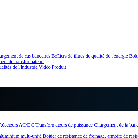
argement de cas bancaires
Boîtiers de filtres de qualité de l'énergie
Boît
tiers de transformateurs
alités de l'Industrie
Vidéo Produit
Réacteurs AC/DC
Transformateurs de puissance
Chargement de la ban
aluminium multi-unité
Boîtier de résistance de freinage, armoire de rési