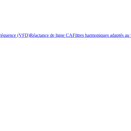
 fréquence (VFD)
Réactance de ligne CA
Filtres harmoniques adaptés au