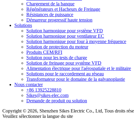
Chargement de la banque
Régénérateurs et Hacheurs de Freinage
Résistances de puissance
Démarreur progressif haute tension
Solutions
Solution harmonique pour système VFD
Solution harmonique pour ventilateur EC
Solution harmonique pour four à moyenne fréquence
Solution de protection du moteur
Produits CEM/RFI
Solution pour les tests de charge
Solution de freinage pour système VFD
Alimentation électrique pour l'aérospatiale et le militaire
Solutions pour le raccordement au réseau
Transformateur pour le domaine de la galvanoplastie
Nous contacter
+86 13925228810
Sikes@sikes-elec.com
Demande de produit ou solution
Copyright © 2026, Shenzhen Sikes Electric Co., Ltd, Tous droits rés
Veuillez sélectionner la langue du site