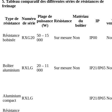
5. Tableau comparatif des différentes séries de résistances de
freinage
Plage de
Matériau
Type de
Numéro
puissance
Résistance
du
IP
résistance
de série
ven
(W)
boîtier
Résistance
50 – 15
RXG20
Sur mesure
Non
IP00
No
bobinée
000
Boîtier
20 – 11
RXLG
Sur mesure
Non
IP21/IP65
No
aluminium
000
Aluminium
RXLG
IP21/IP65
No
compact
Résistance