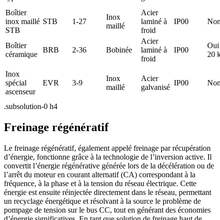
Boîtier
Acier
Inox
inox maillé
STB
1-27
laminé à
IP00
No
maillé
STB
froid
Acier
Boîtier
Oui
BRB
2-36
Bobinée
laminé à
IP00
céramique
20 
froid
Inox
Inox
Acier
spécial
EVR
3-9
IP00
No
maillé
galvanisé
ascenseur
.subsolution-0 h4
Freinage régénératif
Le freinage régénératif, également appelé freinage par récupération
d’énergie, fonctionne grâce à la technologie de l’inversion active. Il
convertit l’énergie régénérative générée lors de la décélération ou de
l’arrêt du moteur en courant alternatif (CA) correspondant à la
fréquence, à la phase et à la tension du réseau électrique. Cette
énergie est ensuite réinjectée directement dans le réseau, permettant
un recyclage énergétique et résolvant à la source le problème de
pompage de tension sur le bus CC, tout en générant des économies
d’énergie significatives. En tant que solution de freinage haut de