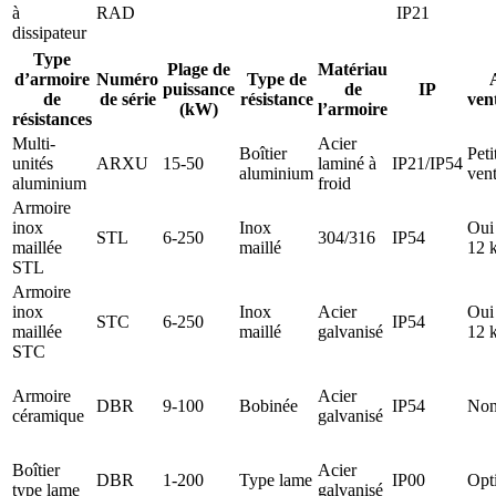
à
RAD
IP21
dissipateur
Type
Plage de
Matériau
d’armoire
Numéro
Type de
puissance
de
IP
de
de série
résistance
ven
(kW)
l’armoire
résistances
Multi-
Acier
Boîtier
Peti
unités
ARXU
15-50
laminé à
IP21/IP54
aluminium
vent
aluminium
froid
Armoire
inox
Inox
Oui
STL
6-250
304/316
IP54
maillée
maillé
12 
STL
Armoire
inox
Inox
Acier
Oui
STC
6-250
IP54
maillée
maillé
galvanisé
12 
STC
Armoire
Acier
DBR
9-100
Bobinée
IP54
No
céramique
galvanisé
Boîtier
Acier
DBR
1-200
Type lame
IP00
Opt
type lame
galvanisé