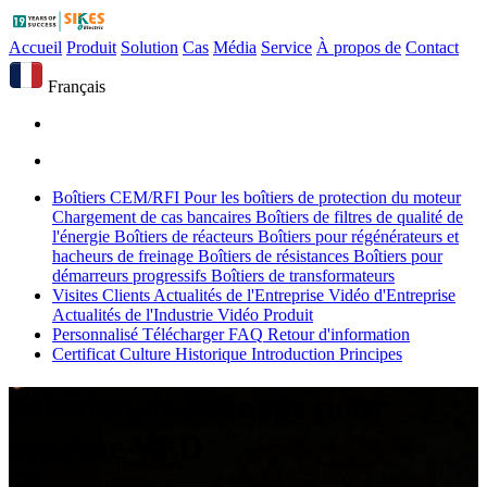
Accueil
Produit
Solution
Cas
Média
Service
À propos de
Contact
Français
Boîtiers CEM/RFI
Pour les boîtiers de protection du moteur
Chargement de cas bancaires
Boîtiers de filtres de qualité de
l'énergie
Boîtiers de réacteurs
Boîtiers pour régénérateurs et
hacheurs de freinage
Boîtiers de résistances
Boîtiers pour
démarreurs progressifs
Boîtiers de transformateurs
Visites Clients
Actualités de l'Entreprise
Vidéo d'Entreprise
Actualités de l'Industrie
Vidéo Produit
Personnalisé
Télécharger
FAQ
Retour d'information
Certificat
Culture
Historique
Introduction
Principes
Solution de freinage pour
système VFD