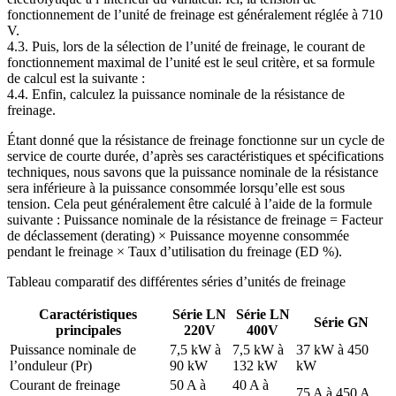
fonctionnement de l’unité de freinage est généralement réglée à 710
V.
4.3. Puis, lors de la sélection de l’unité de freinage, le courant de
fonctionnement maximal de l’unité est le seul critère, et sa formule
de calcul est la suivante :
4.4. Enfin, calculez la puissance nominale de la résistance de
freinage.
Étant donné que la résistance de freinage fonctionne sur un cycle de
service de courte durée, d’après ses caractéristiques et spécifications
techniques, nous savons que la puissance nominale de la résistance
sera inférieure à la puissance consommée lorsqu’elle est sous
tension. Cela peut généralement être calculé à l’aide de la formule
suivante : Puissance nominale de la résistance de freinage = Facteur
de déclassement (derating) × Puissance moyenne consommée
pendant le freinage × Taux d’utilisation du freinage (ED %).
Tableau comparatif des différentes séries d’unités de freinage
Caractéristiques
Série LN
Série LN
Série GN
principales
220V
400V
Puissance nominale de
7,5 kW à
7,5 kW à
37 kW à 450
l’onduleur (Pr)
90 kW
132 kW
kW
Courant de freinage
50 A à
40 A à
75 A à 450 A