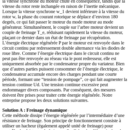
la vitesse synchrone du moteur chute en conséquence, tandis que la
vitesse du rotor reste inchangée en raison de l’inertie mécanique.
Lorsque la vitesse synchrone w_1 devient inférieure à la vitesse du
rotor w, la phase du courant rotorique se déplace d’environ 180
degrés, ce qui fait passer le moteur du mode moteur au mode
générateur. Simultanément, le couple sur l’arbre moteur devient un
couple de freinage T_e, réduisant rapidement la vitesse du moteur,
plaçant ce dernier dans un état de freinage par récupération.
L’énergie électrique régénérée P par le moteur est renvoyée dans le
circuit continu par redressement double alternance via les diodes de
roue libre. Comme l’énergie électrique dans le circuit continu ne
peut pas être renvoyée au réseau via le pont redresseur, elle est
uniquement absorbée par le condensateur propre du variateur. Bien
que d’autres parties puissent consommer de l’énergie électrique, le
condensateur accumule encore des charges pendant une courte
période, formant une “tension de pompage”, ce qui fait augmenter la
tension continue Ud. Une tension continue excessive peut
endommager divers composants. Par conséquent, des mesures
doivent être prises pour traiter cette énergie régénérée. Notre
entreprise propose les deux solutions suivantes.
Solution A : Freinage dynamique
Cette méthode dissipe l’énergie régénérée par l’intermédiaire d’une
résistance de freinage. Son principe de fonctionnement consiste à
utiliser un hacheur (également appelé unité de freinage) pour