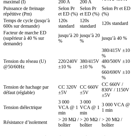
maximal (I)
200 A
200 A
Puissance de freinage
Selon Pr
Selon Pr
Selon Pr et ED
répétitive (Pm)
et ED (%)
et ED (%)
(%)
Temps de cycle (jusqu’à
120s
120s
120s standard
600s sur demande)
standard
standard
Facteur de marche ED
jusqu’à 20
jusqu’à 20
(supérieur à 40 % sur
jusqu’à 40 %
%
%
demande)
380/415V ±10
%
Tension du réseau (U)
220/240V
380/415V
480/500V ±10
@50/60Hz
±10 %
±10 %
%
660/690V ±10
%
CC 660V /
Tension de hachage par
CC 320V
CC 660V
830V / 1150V
défaut (réglable)
±5V
±5V
±5V
3 000
3 000
3 000 VCA @
Tension diélectrique
VCA @ 1
VCA @ 1
1 min
min
min
> 20 MΩ /
> 20 MΩ /
> 20 MΩ /
Résistance d’isolement
boîtier
boîtier
boîtier