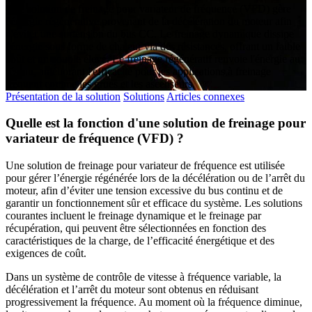
Une solution de freinage pour variateur de fréquence (VFD) gère
l'énergie régénérative provenant de la décélération du moteur afin
d'éviter une surtension du bus CC. Le freinage dynamique dissipe
l'énergie sous forme de chaleur via des résistances, offrant un faible
coût et un couple élevé. Le freinage régénératif renvoie l'énergie au
réseau, améliorant l'efficacité pour les applications à freinage
fréquent comme les grues et les ascenseurs.
Présentation de la solution
Solutions
Articles connexes
Quelle est la fonction d'une solution de freinage pour
variateur de fréquence (VFD) ?
Une solution de freinage pour variateur de fréquence est utilisée
pour gérer l’énergie régénérée lors de la décélération ou de l’arrêt du
moteur, afin d’éviter une tension excessive du bus continu et de
garantir un fonctionnement sûr et efficace du système. Les solutions
courantes incluent le freinage dynamique et le freinage par
récupération, qui peuvent être sélectionnées en fonction des
caractéristiques de la charge, de l’efficacité énergétique et des
exigences de coût.
Dans un système de contrôle de vitesse à fréquence variable, la
décélération et l’arrêt du moteur sont obtenus en réduisant
progressivement la fréquence. Au moment où la fréquence diminue,