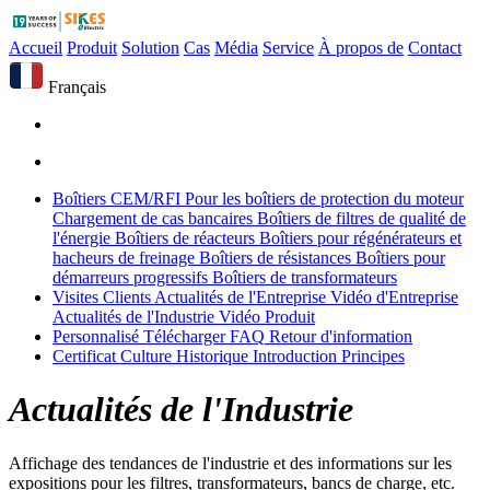
Accueil
Produit
Solution
Cas
Média
Service
À propos de
Contact
Français
Boîtiers CEM/RFI
Pour les boîtiers de protection du moteur
Chargement de cas bancaires
Boîtiers de filtres de qualité de
l'énergie
Boîtiers de réacteurs
Boîtiers pour régénérateurs et
hacheurs de freinage
Boîtiers de résistances
Boîtiers pour
démarreurs progressifs
Boîtiers de transformateurs
Visites Clients
Actualités de l'Entreprise
Vidéo d'Entreprise
Actualités de l'Industrie
Vidéo Produit
Personnalisé
Télécharger
FAQ
Retour d'information
Certificat
Culture
Historique
Introduction
Principes
Actualités de l'Industrie
Affichage des tendances de l'industrie et des informations sur les
expositions pour les filtres, transformateurs, bancs de charge, etc.