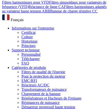
Filtres harmoniques pour VFD
Filtres sinusoïdaux pour variateurs de
fréquence (VFD)
Réactance de ligne CA
Filtres harmoniques adaptés
au variateur basse tension ABB
Banque de charge résistive CC
Français
Informations sur l'entreprise
Certificat
Culture
Historique
Principes
Support technique
Personnalisé
Télécharger
FAQ
Catégories de produits
Filtres de qualité de l'énergie
Pour la protection du moteur
EMC/RFI
Réacteurs AC/DC
Transformateurs de puissance
Chargement de la banque
Régénérateurs et Hacheurs de Freinage
Résistances de puissance
Démarreur progressif haute tension