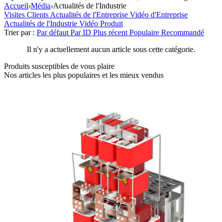
Accueil
›
Média
›
Actualités de l'Industrie
Visites Clients
Actualités de l'Entreprise
Vidéo d'Entreprise
Actualités de l'Industrie
Vidéo Produit
Trier par :
Par défaut
Par ID
Plus récent
Populaire
Recommandé
Il n'y a actuellement aucun article sous cette catégorie.
Produits susceptibles de vous plaire
Nos articles les plus populaires et les mieux vendus