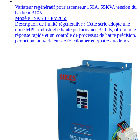
Variateur régénératif pour ascenseur 150A, 55KW, tension du
hacheur 310V
Modèle : SKS-IF-EV2055
Description de l’unité régénérative : Cette série adopte une
unité MPU industrielle haute performance 32 bits, offrant une
réponse rapide et un contrôle de processus de haute précision,
permettant au variateur de fonctionner en quatre quadrants...