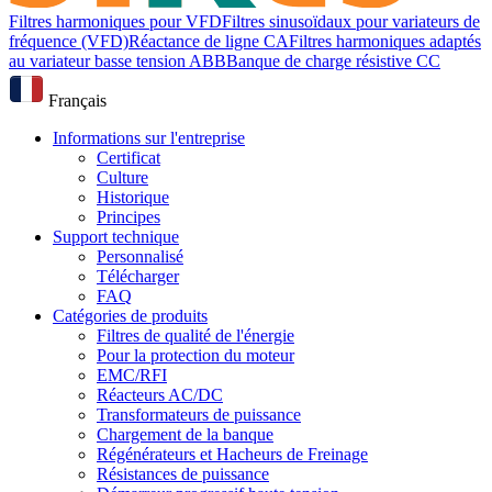
Filtres harmoniques pour VFD
Filtres sinusoïdaux pour variateurs de
fréquence (VFD)
Réactance de ligne CA
Filtres harmoniques adaptés
au variateur basse tension ABB
Banque de charge résistive CC
Français
Informations sur l'entreprise
Certificat
Culture
Historique
Principes
Support technique
Personnalisé
Télécharger
FAQ
Catégories de produits
Filtres de qualité de l'énergie
Pour la protection du moteur
EMC/RFI
Réacteurs AC/DC
Transformateurs de puissance
Chargement de la banque
Régénérateurs et Hacheurs de Freinage
Résistances de puissance