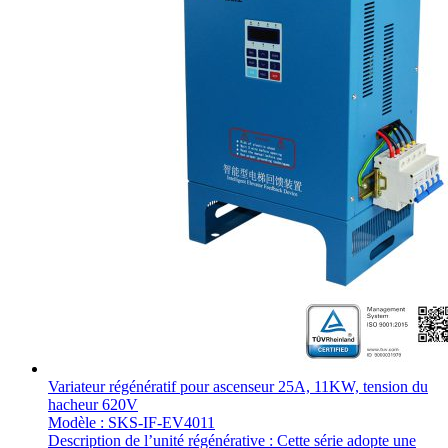
Variateur régénératif pour ascenseur 25A, 11KW, tension du
hacheur 620V
Modèle : SKS-IF-EV4011
Description de l’unité régénérative : Cette série adopte une