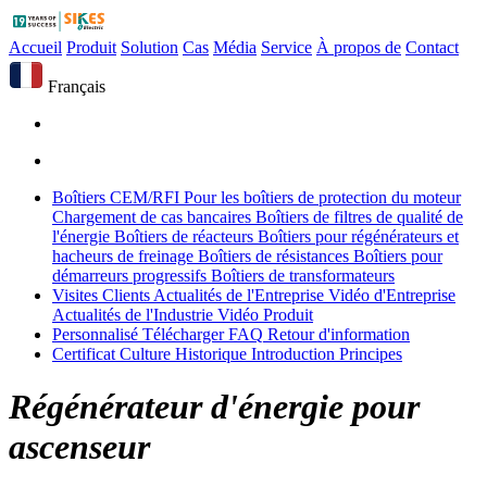
Accueil
Produit
Solution
Cas
Média
Service
À propos de
Contact
Français
Boîtiers CEM/RFI
Pour les boîtiers de protection du moteur
Chargement de cas bancaires
Boîtiers de filtres de qualité de
l'énergie
Boîtiers de réacteurs
Boîtiers pour régénérateurs et
hacheurs de freinage
Boîtiers de résistances
Boîtiers pour
démarreurs progressifs
Boîtiers de transformateurs
Visites Clients
Actualités de l'Entreprise
Vidéo d'Entreprise
Actualités de l'Industrie
Vidéo Produit
Personnalisé
Télécharger
FAQ
Retour d'information
Certificat
Culture
Historique
Introduction
Principes
Régénérateur d'énergie pour
ascenseur