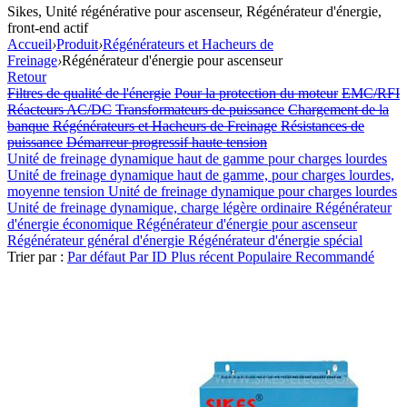
Sikes, Unité régénérative pour ascenseur, Régénérateur d'énergie,
front-end actif
Accueil
›
Produit
›
Régénérateurs et Hacheurs de
Freinage
›
Régénérateur d'énergie pour ascenseur
Retour
Filtres de qualité de l'énergie
Pour la protection du moteur
EMC/RFI
Réacteurs AC/DC
Transformateurs de puissance
Chargement de la
banque
Régénérateurs et Hacheurs de Freinage
Résistances de
puissance
Démarreur progressif haute tension
Unité de freinage dynamique haut de gamme pour charges lourdes
Unité de freinage dynamique haut de gamme, pour charges lourdes,
moyenne tension
Unité de freinage dynamique pour charges lourdes
Unité de freinage dynamique, charge légère ordinaire
Régénérateur
d'énergie économique
Régénérateur d'énergie pour ascenseur
Régénérateur général d'énergie
Régénérateur d'énergie spécial
Trier par :
Par défaut
Par ID
Plus récent
Populaire
Recommandé