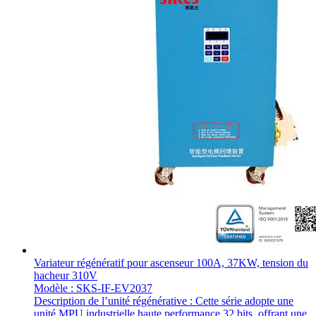
Variateur régénératif pour ascenseur 100A, 37KW, tension du
hacheur 310V
Modèle : SKS-IF-EV2037
Description de l’unité régénérative : Cette série adopte une
unité MPU industrielle haute performance 32 bits, offrant une