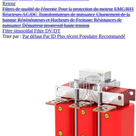
Retour
Filtres de qualité de l'énergie
Pour la protection du moteur
EMC/RFI
Réacteurs AC/DC
Transformateurs de puissance
Chargement de la
banque
Régénérateurs et Hacheurs de Freinage
Résistances de
puissance
Démarreur progressif haute tension
Filtre sinusoïdal
Filtre DV/DT
Trier par :
Par défaut
Par ID
Plus récent
Populaire
Recommandé