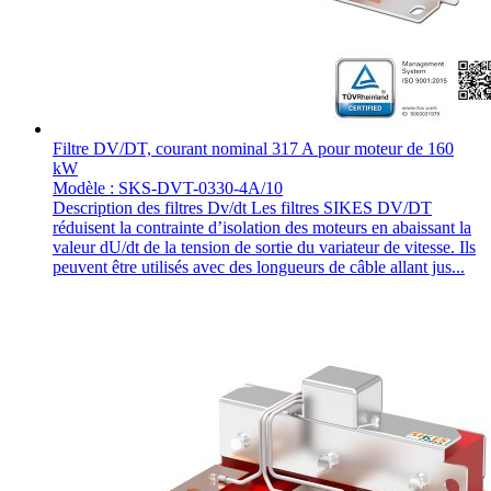
Filtre DV/DT, courant nominal 317 A pour moteur de 160
kW
Modèle : SKS-DVT-0330-4A/10
Description des filtres Dv/dt Les filtres SIKES DV/DT
réduisent la contrainte d’isolation des moteurs en abaissant la
valeur dU/dt de la tension de sortie du variateur de vitesse. Ils
peuvent être utilisés avec des longueurs de câble allant jus...