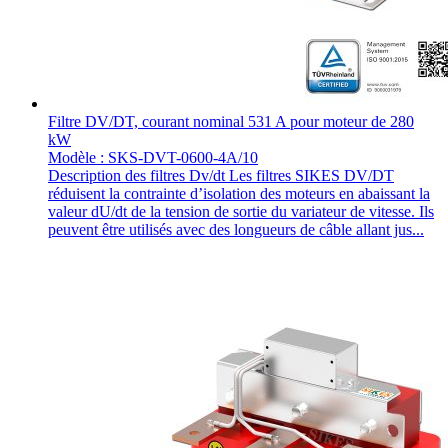
Filtre DV/DT, courant nominal 531 A pour moteur de 280
kW
Modèle : SKS-DVT-0600-4A/10
Description des filtres Dv/dt Les filtres SIKES DV/DT
réduisent la contrainte d’isolation des moteurs en abaissant la
valeur dU/dt de la tension de sortie du variateur de vitesse. Ils
peuvent être utilisés avec des longueurs de câble allant jus...