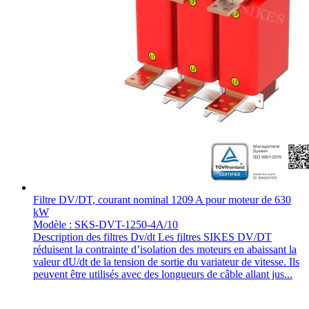
Filtre DV/DT, courant nominal 1209 A pour moteur de 630
kW
Modèle : SKS-DVT-1250-4A/10
Description des filtres Dv/dt Les filtres SIKES DV/DT
réduisent la contrainte d’isolation des moteurs en abaissant la
valeur dU/dt de la tension de sortie du variateur de vitesse. Ils
peuvent être utilisés avec des longueurs de câble allant jus...