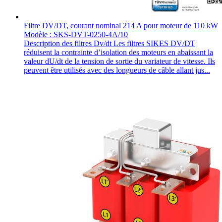
Filtre DV/DT, courant nominal 214 A pour moteur de 110 kW
Modèle : SKS-DVT-0250-4A/10
Description des filtres Dv/dt Les filtres SIKES DV/DT
réduisent la contrainte d’isolation des moteurs en abaissant la
valeur dU/dt de la tension de sortie du variateur de vitesse. Ils
peuvent être utilisés avec des longueurs de câble allant jus...