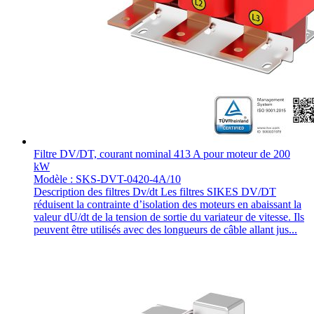
Filtre DV/DT, courant nominal 413 A pour moteur de 200
kW
Modèle : SKS-DVT-0420-4A/10
Description des filtres Dv/dt Les filtres SIKES DV/DT
réduisent la contrainte d’isolation des moteurs en abaissant la
valeur dU/dt de la tension de sortie du variateur de vitesse. Ils
peuvent être utilisés avec des longueurs de câble allant jus...