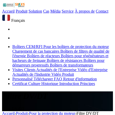
Accueil
Produit
Solution
Cas
Média
Service
À propos de
Contact
Français
Boîtiers CEM/RFI
Pour les boîtiers de protection du moteur
Chargement de cas bancaires
Boîtiers de filtres de qualité de
l'énergie
Boîtiers de réacteurs
Boîtiers pour régénérateurs et
hacheurs de freinage
Boîtiers de résistances
Boîtiers pour
démarreurs progressifs
Boîtiers de transformateurs
Visites Clients
Actualités de l'Entreprise
Vidéo d'Entreprise
Actualités de l'Industrie
Vidéo Produit
Personnalisé
Télécharger
FAQ
Retour d'information
Certificat
Culture
Historique
Introduction
Principes
Filtre DV/DT
Filtre DV/DT
Accueil
›
Produit
›
Pour la protection du moteur
›
Filtre DV/DT