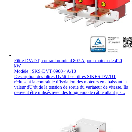
Filtre DV/DT, courant nominal 807 A pour moteur de 450
kW
Modèle : SKS-DVT-0900-4A/10
Description des filtres Dv/dt Les filtres SIKES DV/DT
réduisent la contrainte d’isolation des moteurs en abaissant la
valeur dU/dt de la tension de sortie du variateur de vitesse. Ils
peuvent être utilisés avec des longueurs de câble allant jus...