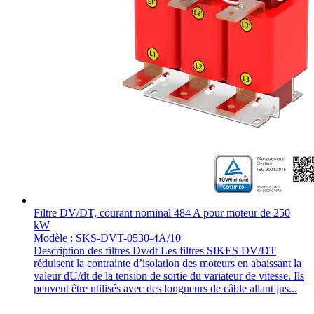
Filtre DV/DT, courant nominal 484 A pour moteur de 250
kW
Modèle : SKS-DVT-0530-4A/10
Description des filtres Dv/dt Les filtres SIKES DV/DT
réduisent la contrainte d’isolation des moteurs en abaissant la
valeur dU/dt de la tension de sortie du variateur de vitesse. Ils
peuvent être utilisés avec des longueurs de câble allant jus...