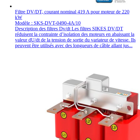
Filtre DV/DT, courant nominal 419 A pour moteur de 220
kW
Modèle : SKS-DVT-0490-4A/10
Description des filtres Dv/dt Les filtres SIKES DV/DT
réduisent la contrainte d’isolation des moteurs en abaissant la
valeur dU/dt de la tension de sortie du variateur de vitesse. Ils
peuvent être utilisés avec des longueurs de câble allant jus...