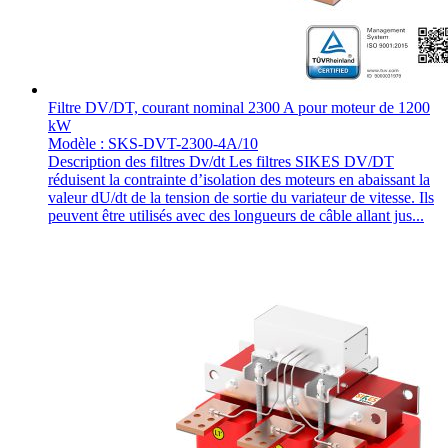
Filtre DV/DT, courant nominal 2300 A pour moteur de 1200
kW
Modèle : SKS-DVT-2300-4A/10
Description des filtres Dv/dt Les filtres SIKES DV/DT
réduisent la contrainte d’isolation des moteurs en abaissant la
valeur dU/dt de la tension de sortie du variateur de vitesse. Ils
peuvent être utilisés avec des longueurs de câble allant jus...