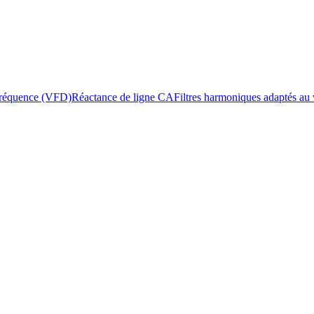
 fréquence (VFD)
Réactance de ligne CA
Filtres harmoniques adaptés au