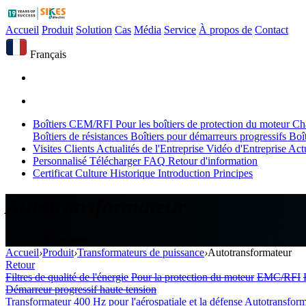
Accueil
Produit
Solution
Cas
Média
Service
À propos de
Contact
Français
Boîtiers CEM/RFI
Pour les boîtiers de protection du moteur
Ch
Boîtiers de résistances
Boîtiers pour démarreurs progressifs
Boî
Visites Clients
Actualités de l'Entreprise
Vidéo d'Entreprise
Actu
Personnalisé
Télécharger
FAQ
Retour d'information
Certificat
Culture
Historique
Introduction
Principes
Autotransformateur
Autotransformateur
Accueil
›
Produit
›
Transformateurs de puissance
›
Autotransformateur
Retour
Filtres de qualité de l'énergie
Pour la protection du moteur
EMC/RFI
Démarreur progressif haute tension
Transformateur 400 Hz pour l'aérospatiale et la défense
Autotransfor