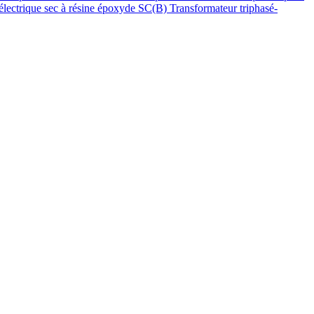
électrique sec à résine époxyde SC(B)
Transformateur triphasé-