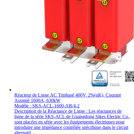
Réacteur de Ligne AC Triphasé 400V, 2%(uK), Courant
Assigné 1600A, 630kW
Modèle : SKS-ACL-1600-AB/4-2
Description de la Réactance de Ligne : Les réactances de
ligne de la série SKS-ACL de Guangdong Sikes Electric Co.,
sont placées en série avec les équipements électriques pour
introduire une impédance contrôlée spécifique dans le circuit
alternatif. ...