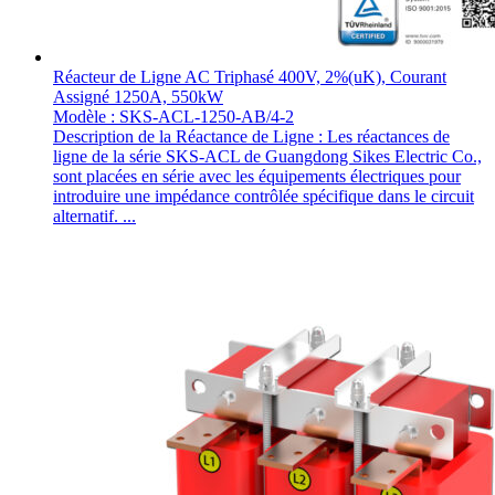
Réacteur de Ligne AC Triphasé 400V, 2%(uK), Courant
Assigné 1250A, 550kW
Modèle : SKS-ACL-1250-AB/4-2
Description de la Réactance de Ligne : Les réactances de
ligne de la série SKS-ACL de Guangdong Sikes Electric Co.,
sont placées en série avec les équipements électriques pour
introduire une impédance contrôlée spécifique dans le circuit
alternatif. ...