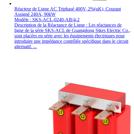
Réacteur de Ligne AC Triphasé 400V, 2%(uK), Courant
Assigné 240A, 90kW
Modèle : SKS-ACL-0240-AB/4-2
Description de la Réactance de Ligne : Les réactances de
ligne de la série SKS-ACL de Guangdong Sikes Electric Co.,
sont placées en série avec les équipements électriques pour
introduire une impédance contrôlée spécifique dans le circuit
alternatif. ...