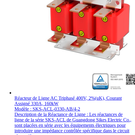
Réacteur de Ligne AC Triphasé 400V, 2%(uK), Courant
Assigné 330A, 160kW
Modèle : SKS-ACL-0330-AB/4-2
Description de la Réactance de Ligne : Les réactances de
ligne de la série SKS-ACL de Guangdong Sikes Electric Co.,
sont placées en série avec les équipements électriques pour
introduire une impédance contrôlée spécifique dans le circuit