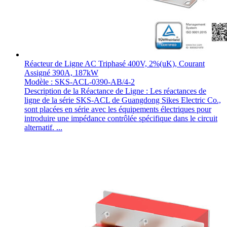
Réacteur de Ligne AC Triphasé 400V, 2%(uK), Courant
Assigné 390A, 187kW
Modèle : SKS-ACL-0390-AB/4-2
Description de la Réactance de Ligne : Les réactances de
ligne de la série SKS-ACL de Guangdong Sikes Electric Co.,
sont placées en série avec les équipements électriques pour
introduire une impédance contrôlée spécifique dans le circuit
alternatif. ...