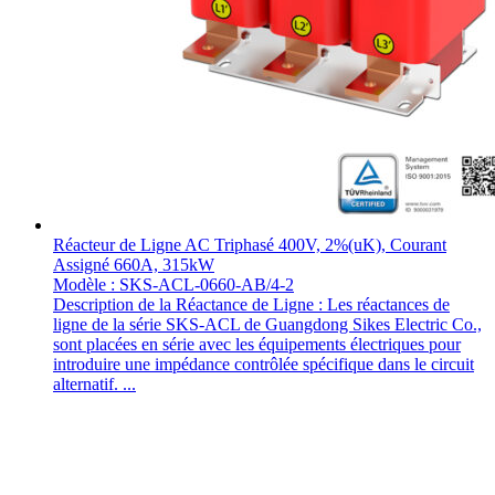
Réacteur de Ligne AC Triphasé 400V, 2%(uK), Courant
Assigné 660A, 315kW
Modèle : SKS-ACL-0660-AB/4-2
Description de la Réactance de Ligne : Les réactances de
ligne de la série SKS-ACL de Guangdong Sikes Electric Co.,
sont placées en série avec les équipements électriques pour
introduire une impédance contrôlée spécifique dans le circuit
alternatif. ...