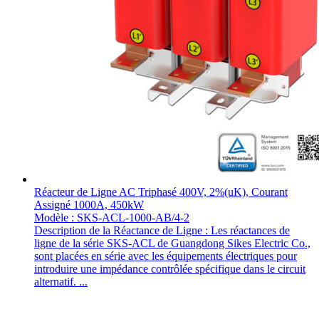
Réacteur de Ligne AC Triphasé 400V, 2%(uK), Courant
Assigné 1000A, 450kW
Modèle : SKS-ACL-1000-AB/4-2
Description de la Réactance de Ligne : Les réactances de
ligne de la série SKS-ACL de Guangdong Sikes Electric Co.,
sont placées en série avec les équipements électriques pour
introduire une impédance contrôlée spécifique dans le circuit
alternatif. ...