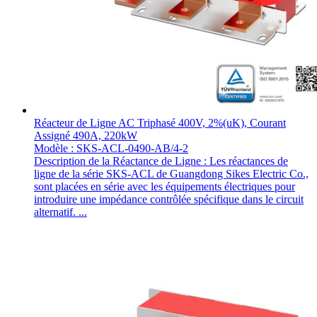
Réacteur de Ligne AC Triphasé 400V, 2%(uK), Courant
Assigné 490A, 220kW
Modèle : SKS-ACL-0490-AB/4-2
Description de la Réactance de Ligne : Les réactances de
ligne de la série SKS-ACL de Guangdong Sikes Electric Co.,
sont placées en série avec les équipements électriques pour
introduire une impédance contrôlée spécifique dans le circuit
alternatif. ...