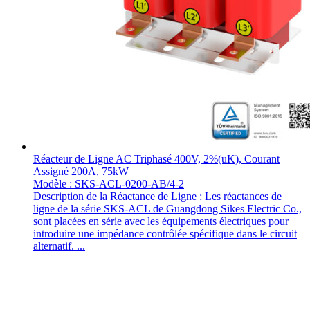
Réacteur de Ligne AC Triphasé 400V, 2%(uK), Courant
Assigné 200A, 75kW
Modèle : SKS-ACL-0200-AB/4-2
Description de la Réactance de Ligne : Les réactances de
ligne de la série SKS-ACL de Guangdong Sikes Electric Co.,
sont placées en série avec les équipements électriques pour
introduire une impédance contrôlée spécifique dans le circuit
alternatif. ...