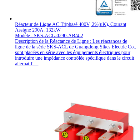
Réacteur de Ligne AC Triphasé 400V, 2%(uK), Courant
Assigné 290A, 132kW
Modèle : SKS-ACL-0290-AB/4-2
Description de la Réactance de Ligne : Les réactances de
ligne de la série SKS-ACL de Guangdong Sikes Electric Co.,
sont placées en série avec les équipements électriques pour
introduire une impédance contrôlée spécifique dans le circuit
alternatif. ...