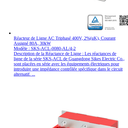
Réacteur de Ligne AC Triphasé 400V, 2%(uK), Courant
Assigné 80A, 30kW
Modèle : SKS-ACL-0080-AL/4-2
Description de la Réactance de Ligne : Les réactances de
ligne de la série SKS-ACL de Guangdong Sikes Electric Co.,
sont placées en série avec les équipements électriques pour
introduire une impédance contrôlée spécifique dans le circuit
alternatif. ...