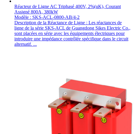
Réacteur de Ligne AC Triphasé 400V, 2%(uK), Courant
Assigné 800A, 380kW
Modèle : SKS-ACL-0800-AB/4-2
Description de la Réactance de Ligne : Les réactances de
ligne de la série SKS-ACL de Guangdong Sikes Electric Co.,
sont placées en série avec les équipements électriques pour
introduire une impédance contrôlée spécifique dans le circuit
alternatif. ...