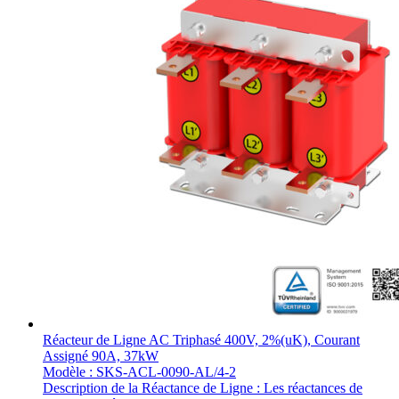
Réacteur de Ligne AC Triphasé 400V, 2%(uK), Courant
Assigné 90A, 37kW
Modèle : SKS-ACL-0090-AL/4-2
Description de la Réactance de Ligne : Les réactances de