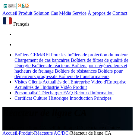
Accueil
Produit
Solution
Cas
Média
Service
À propos de
Contact
Français
Boîtiers CEM/RFI
Pour les boîtiers de protection du moteur
Chargement de cas bancaires
Boîtiers de filtres de qualité de
l'énergie
Boîtiers de réacteurs
Boîtiers pour régénérateurs et
hacheurs de freinage
Boîtiers de résistances
Boîtiers pour
démarreurs progressifs
Boîtiers de transformateurs
Visites Clients
Actualités de l'Entreprise
Vidéo d'Entreprise
Actualités de l'Industrie
Vidéo Produit
Personnalisé
Télécharger
FAQ
Retour d'information
Certificat
Culture
Historique
Introduction
Principes
Réacteur de ligne CA
Réactance de ligne CA, self de filtrage CA, réactance d'entrée
Accueil
›
Produit
›
Réacteurs AC/DC
›
Réacteur de ligne CA