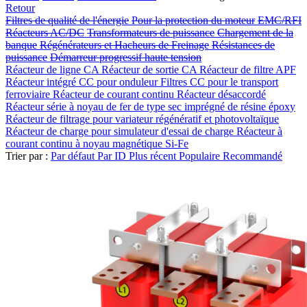
Retour
Filtres de qualité de l'énergie
Pour la protection du moteur
EMC/RFI
Réacteurs AC/DC
Transformateurs de puissance
Chargement de la
banque
Régénérateurs et Hacheurs de Freinage
Résistances de
puissance
Démarreur progressif haute tension
Réacteur de ligne CA
Réacteur de sortie CA
Réacteur de filtre APF
Réacteur intégré CC pour onduleur
Filtres CC pour le transport
ferroviaire
Réacteur de courant continu
Réacteur désaccordé
Réacteur série à noyau de fer de type sec imprégné de résine époxy
Réacteur de filtrage pour variateur régénératif et photovoltaïque
Réacteur de charge pour simulateur d'essai de charge
Réacteur à
courant continu à noyau magnétique Si-Fe
Trier par :
Par défaut
Par ID
Plus récent
Populaire
Recommandé