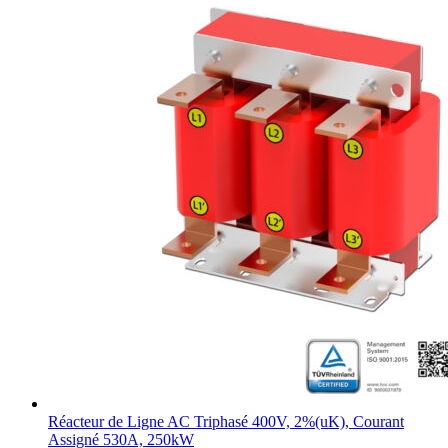
Réacteur de Ligne AC Triphasé 400V, 2%(uK), Courant
Assigné 530A, 250kW