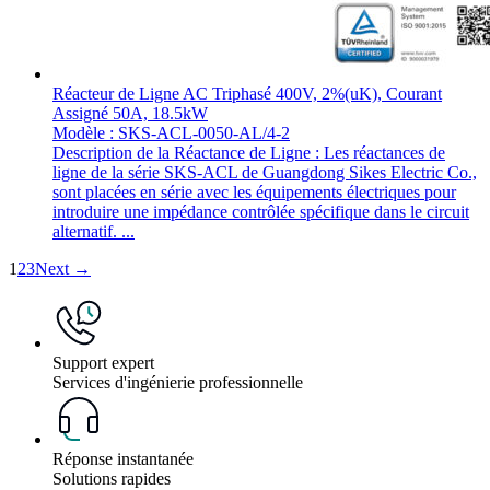
Réacteur de Ligne AC Triphasé 400V, 2%(uK), Courant
Assigné 50A, 18.5kW
Modèle : SKS-ACL-0050-AL/4-2
Description de la Réactance de Ligne : Les réactances de
ligne de la série SKS-ACL de Guangdong Sikes Electric Co.,
sont placées en série avec les équipements électriques pour
introduire une impédance contrôlée spécifique dans le circuit
alternatif. ...
1
2
3
Next →
Support expert
Services d'ingénierie professionnelle
Réponse instantanée
Solutions rapides