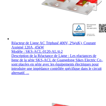
Réacteur de Ligne AC Triphasé 400V, 2%(uK), Courant
Assigné 120A, 45kW
Modèle : SKS-ACL-0120-AL/4-2
Description de la Réactance de Ligne : Les réactances de
ligne de la série SKS-ACL de Guangdong Sikes Electric Co.,
sont placées en série avec les équipements électriques pour
introduire une impédance contrôlée spécifique dans le circuit
alternatif. ...