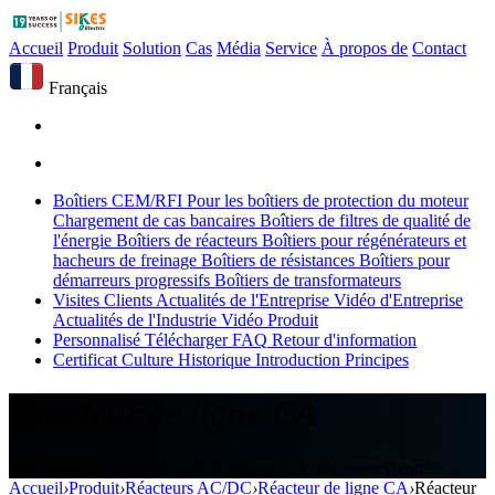
Accueil
Produit
Solution
Cas
Média
Service
À propos de
Contact
Français
Boîtiers CEM/RFI
Pour les boîtiers de protection du moteur
Chargement de cas bancaires
Boîtiers de filtres de qualité de
l'énergie
Boîtiers de réacteurs
Boîtiers pour régénérateurs et
hacheurs de freinage
Boîtiers de résistances
Boîtiers pour
démarreurs progressifs
Boîtiers de transformateurs
Visites Clients
Actualités de l'Entreprise
Vidéo d'Entreprise
Actualités de l'Industrie
Vidéo Produit
Personnalisé
Télécharger
FAQ
Retour d'information
Certificat
Culture
Historique
Introduction
Principes
Réacteur de ligne CA
Réactance de ligne CA, self de filtrage CA, réactance d'entrée
Accueil
›
Produit
›
Réacteurs AC/DC
›
Réacteur de ligne CA
›
Réacteur