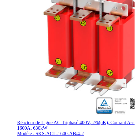
Réacteur de Ligne AC Triphasé 400V, 2%(uK), Courant Assi
1600A, 630kW
Modèle : SKS-ACL-1600-AB/4-2