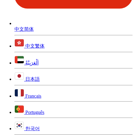
中文简体
中文繁体
اَلْعَرَبِيَّةُ
日本語
Français
Português
한국어