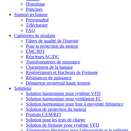
Historique
Principes
Support technique
Personnalisé
Télécharger
FAQ
Catégories de produits
Filtres de qualité de l'énergie
Pour la protection du moteur
EMC/RFI
Réacteurs AC/DC
Transformateurs de puissance
Chargement de la banque
Régénérateurs et Hacheurs de Freinage
Résistances de puissance
Démarreur progressif haute tension
Solutions
Solution harmonique pour système VFD
Solution harmonique pour ventilateur EC
Solution harmonique pour four à moyenne fréquence
Solution de protection du moteur
Produits CEM/RFI
Solution pour les tests de charge
Solution de freinage pour système VFD
Alimentation électrique pour l'aérospatiale et le militaire