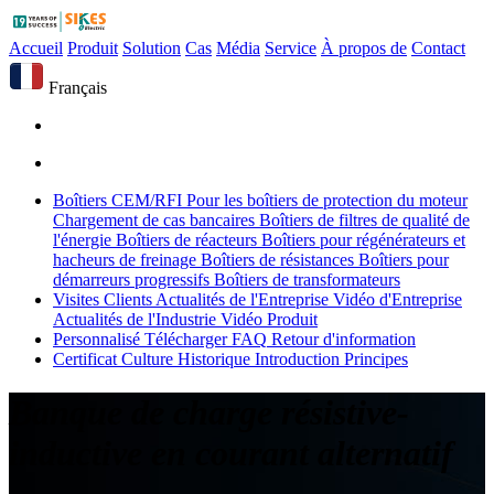
Accueil
Produit
Solution
Cas
Média
Service
À propos de
Contact
Français
Boîtiers CEM/RFI
Pour les boîtiers de protection du moteur
Chargement de cas bancaires
Boîtiers de filtres de qualité de
l'énergie
Boîtiers de réacteurs
Boîtiers pour régénérateurs et
hacheurs de freinage
Boîtiers de résistances
Boîtiers pour
démarreurs progressifs
Boîtiers de transformateurs
Visites Clients
Actualités de l'Entreprise
Vidéo d'Entreprise
Actualités de l'Industrie
Vidéo Produit
Personnalisé
Télécharger
FAQ
Retour d'information
Certificat
Culture
Historique
Introduction
Principes
Banque de charge résistive-
inductive en courant alternatif