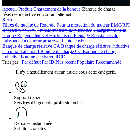
Banque de charge résistive-inductive en courant alternatif
Accueil
›
Produit
›
Chargement de la banque
›
Banque de charge
résistive-inductive en courant alternatif
Retour
Filtres de qualité de l'énergie
Pour la protection du moteur
EMC/RFI
Réacteurs AC/DC
Transformateurs de puissance
Chargement de la
banque
Régénérateurs et Hacheurs de Freinage
Résistances de
puissance
Démarreur progressif haute tension
Banque de charge résistive CA
Banque de charge résistive-inductive
en courant alternatif
Banque de charge CC
Banque de charge
inductive
Banque de charge RCD
Trier par :
Par défaut
Par ID
Plus récent
Populaire
Recommandé
Il n'y a actuellement aucun article sous cette catégorie.
Support expert
Services d'ingénierie professionnelle
Réponse instantanée
Solutions rapides